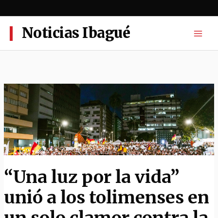
Ir
al
contenido
Noticias Ibagué
“Una luz por la vida”
unió a los tolimenses en
un solo clamor contra la