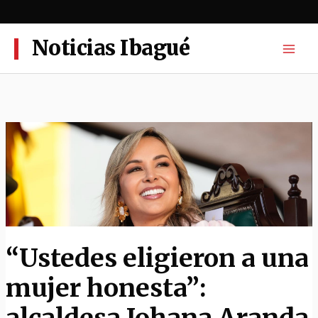
Ir
al
contenido
Noticias Ibagué
“Ustedes eligieron a una
mujer honesta”:
alcaldesa Johana Aranda