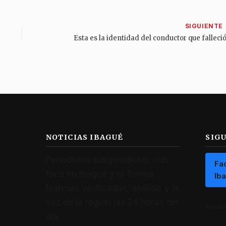
NOTICIAS IBAGUÉ
SIG
Periodismo independiente con
Fa
foco en Ibagué y el Tolima.
Ib
Noticias verificadas, análisis y la
voz de la región las 24 horas del
Recibe 
día.