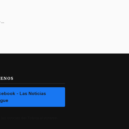
Esta es la identidad del conductor que falleció en accidente de ‘La Línea’
UENOS
cebook - Las Noticias
ague
las noticias del Tolima al instante.