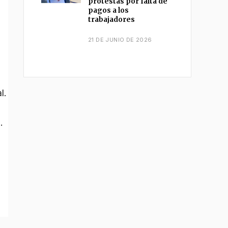
protestas por falta de
pagos a los
trabajadores
21 DE JUNIO DE 2026
a
l.
.