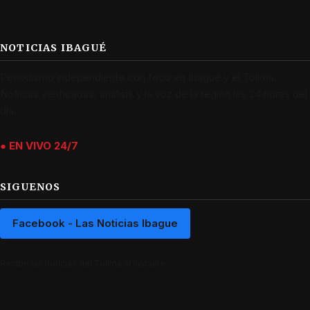
NOTICIAS IBAGUÉ
Periodismo independiente con foco en Ibagué y el Tolima.
Noticias verificadas, análisis y la voz de la región las 24 horas del
día.
● EN VIVO 24/7
SIGUENOS
Facebook - Las Noticias Ibague
Recibe las noticias del Tolima al instante.