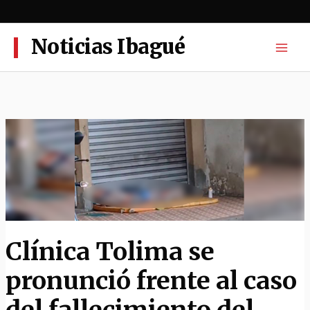
Ir
al
contenido
Noticias Ibagué
Clínica Tolima se
pronunció frente al caso
del fallecimiento del