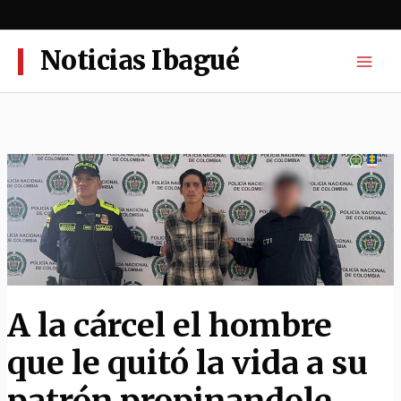
Ir
al
contenido
Noticias Ibagué
A la cárcel el hombre
que le quitó la vida a su
patrón propinandole