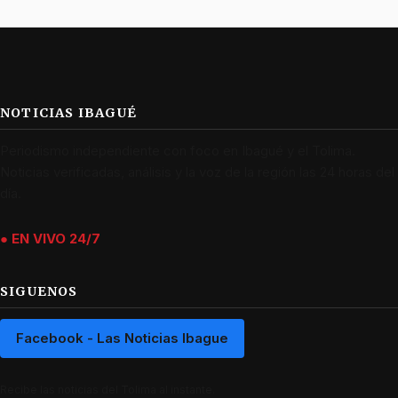
NOTICIAS IBAGUÉ
Periodismo independiente con foco en Ibagué y el Tolima.
Noticias verificadas, análisis y la voz de la región las 24 horas del
día.
● EN VIVO 24/7
SIGUENOS
Facebook - Las Noticias Ibague
Recibe las noticias del Tolima al instante.