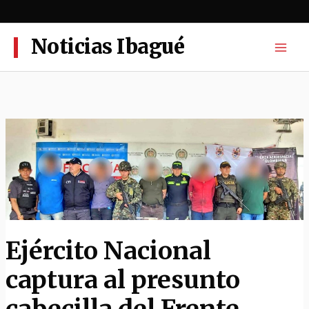
Ir
al
contenido
Noticias Ibagué
Ejército Nacional
captura al presunto
cabecilla del Frente