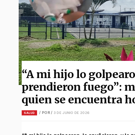
“A mi hijo lo golpearo
prendieron fuego”: m
quien se encuentra h
/ POR
/
3 DE JUNIO DE 2026
SALUD