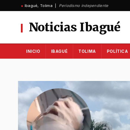
Ir
●
Ibagué, Tolima |
Periodismo independiente
al
contenido
Noticias Ibagué
INICIO
IBAGUÉ
TOLIMA
POLÍTICA