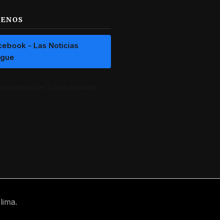
UENOS
cebook - Las Noticias
ague
las noticias del Tolima al instante.
lima.