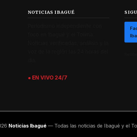
NOTICIAS IBAGUÉ
SIG
Periodismo independiente con
Fa
foco en Ibagué y el Tolima.
Ib
Noticias verificadas, análisis y la
voz de la región las 24 horas del
Recibe 
día.
● EN VIVO 24/7
026
Noticias Ibagué
— Todas las noticias de Ibagué y el To