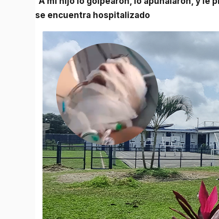
“A mi hijo lo golpearon, lo apuñalaron, y le prendieron fuego”: madre de interno del COIBA quien
se encuentra hospitalizado