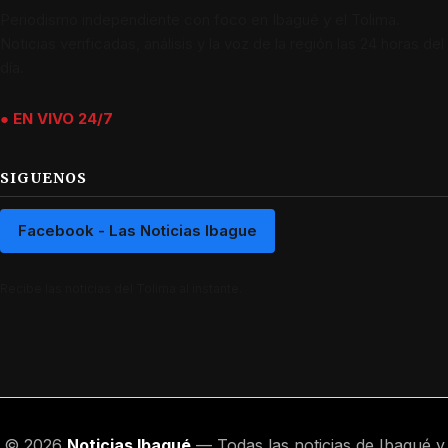
Periodismo independiente con foco en Ibagué y el Tolima.
Noticias verificadas, análisis y la voz de la región las 24 horas del
día.
● EN VIVO 24/7
SIGUENOS
Facebook - Las Noticias Ibague
Recibe las noticias del Tolima al instante.
© 2026
Noticias Ibagué
— Todas las noticias de Ibagué y