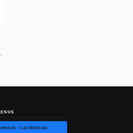
no se pronunció sobre la muerte de Mía Kathaleya
UENOS
cebook - Las Noticias