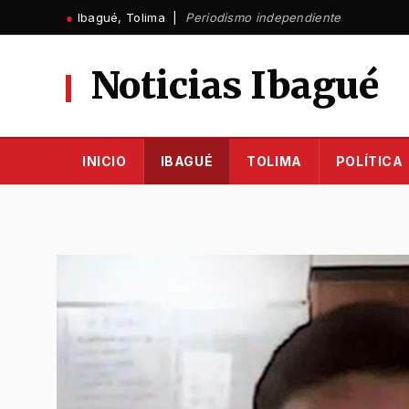
Ir
●
Ibagué, Tolima |
Periodismo independiente
al
contenido
Noticias Ibagué
INICIO
IBAGUÉ
TOLIMA
POLÍTICA