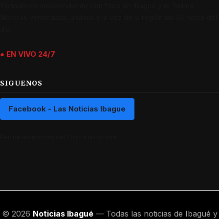
Periodismo independiente con foco en Ibagué y el Tolima.
Noticias verificadas, análisis y la voz de la región las 24 horas del
día.
● EN VIVO 24/7
SIGUENOS
Facebook - Las Noticias Ibague
Recibe las noticias del Tolima al instante.
© 2026
Noticias Ibagué
— Todas las noticias de Ibagué y