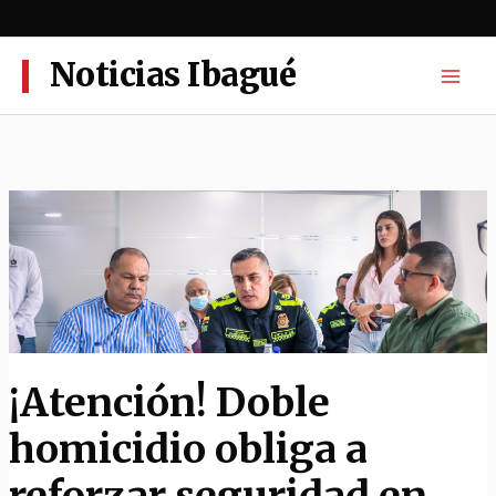
Ir
al
contenido
Noticias Ibagué
¡Atención! Doble
homicidio obliga a
reforzar seguridad en