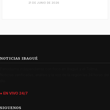
21 DE JUNIO DE 2026
NOTICIAS IBAGUÉ
Periodismo independiente con foco en Ibagué y el Tolima.
Noticias verificadas, análisis y la voz de la región las 24 horas del
día.
● EN VIVO 24/7
SIGUENOS