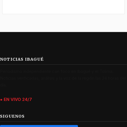
NOTICIAS IBAGUÉ
Periodismo independiente con foco en Ibagué y el Tolima.
Noticias verificadas, análisis y la voz de la región las 24 horas del
día.
● EN VIVO 24/7
SIGUENOS