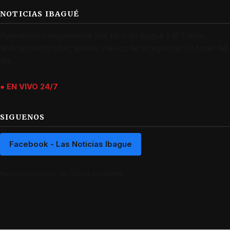
NOTICIAS IBAGUÉ
Periodismo independiente con foco en Ibagué y el Tolima.
Noticias verificadas, análisis y la voz de la región las 24 horas del
día.
● EN VIVO 24/7
SIGUENOS
Facebook - Las Noticias Ibague
Recibe las noticias del Tolima al instante.