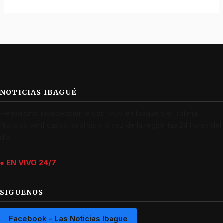
NOTICIAS IBAGUÉ
Periodismo independiente con foco en Ibagué y el Tolima.
Noticias verificadas, análisis y la voz de la región las 24 horas del
día.
● EN VIVO 24/7
SIGUENOS
Facebook - Las Noticias Ibague