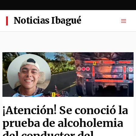
Ir
al
contenido
Noticias Ibagué
¡Atención! Se conoció la
prueba de alcoholemia
del conductor del