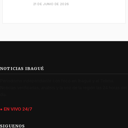
21 DE JUNIO DE 2026
NOTICIAS IBAGUÉ
Periodismo independiente con foco en Ibagué y el Tolima.
Noticias verificadas, análisis y la voz de la región las 24 horas del
día.
● EN VIVO 24/7
SIGUENOS