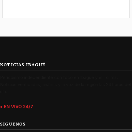
NOTICIAS IBAGUÉ
Periodismo independiente con foco en Ibagué y el Tolima.
Noticias verificadas, análisis y la voz de la región las 24 horas del
día.
● EN VIVO 24/7
SIGUENOS