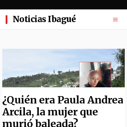
Ir
al
contenido
Noticias Ibagué
¿Quién era Paula Andrea
Arcila, la mujer que
murió baleada?