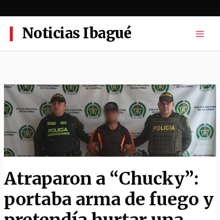
Ir
al
contenido
Noticias Ibagué
Atraparon a “Chucky”:
portaba arma de fuego y
pretendía hurtar una