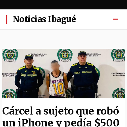
Ir
al
contenido
Noticias Ibagué
Cárcel a sujeto que robó
un iPhone y pedía $500