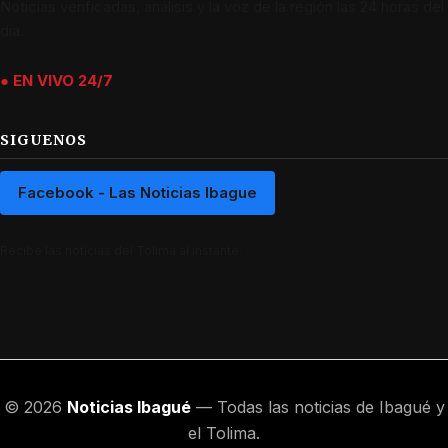
Noticias verificadas, análisis y la voz de la región las 24 horas del
día.
● EN VIVO 24/7
SIGUENOS
Facebook - Las Noticias Ibague
Recibe las noticias del Tolima al instante.
© 2026
Noticias Ibagué
— Todas las noticias de Ibagué y
el Tolima.