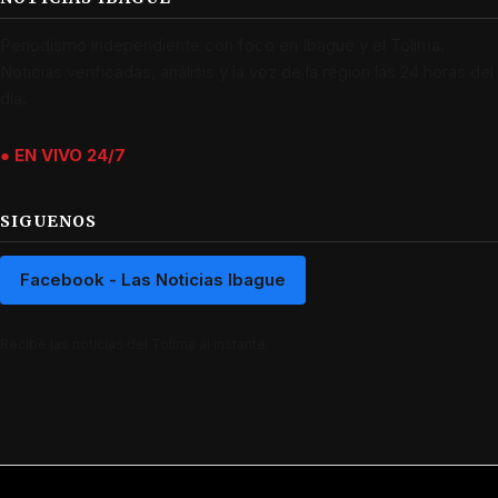
Periodismo independiente con foco en Ibagué y el Tolima.
Noticias verificadas, análisis y la voz de la región las 24 horas del
día.
● EN VIVO 24/7
SIGUENOS
Facebook - Las Noticias Ibague
Recibe las noticias del Tolima al instante.