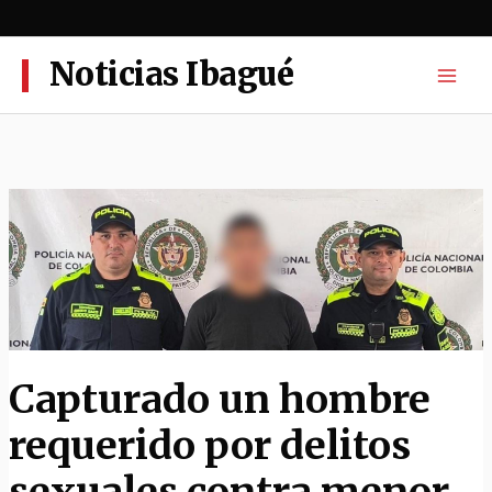
Ir
al
contenido
Noticias Ibagué
Capturado un hombre
requerido por delitos
sexuales contra menor