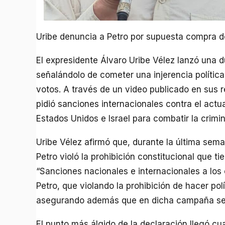
Uribe denuncia a Petro por supuesta compra de
El expresidente Álvaro Uribe Vélez lanzó una 
señalándolo de cometer una injerencia polític
votos. A través de un video publicado en sus r
pidió sanciones internacionales contra el actu
Estados Unidos e Israel para combatir la crimin
Uribe Vélez afirmó que, durante la última seman
Petro violó la prohibición constitucional que ti
“Sanciones nacionales e internacionales a lo
Petro, que violando la prohibición de hacer pol
asegurando además que en dicha campaña se 
El punto más álgido de la declaración llegó 