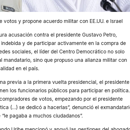
 votos y propone acuerdo militar con EE.UU. e Israel
dura acusación contra el presidente Gustavo Petro,
a indebida y de participar activamente en la compra de
edes sociales, el líder del Centro Democrático no solo
al mandatario, sino que propuso una alianza militar con
alidad en el país.
a previa a la primera vuelta presidencial, el presidente
enen los funcionarios públicos para participar en política.
s compradores de votos, empezando por el presidente
ítica (…) se dedicó a hacerlas”, denunció el exmandatari
“le pagaba a muchos ciudadanos”.
cuando Uribe mencionó y apoyó las gestiones del abogad