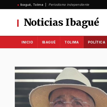
Ir
●
Ibagué, Tolima |
Periodismo independiente
al
contenido
Noticias Ibagué
INICIO
IBAGUÉ
TOLIMA
POLÍTICA