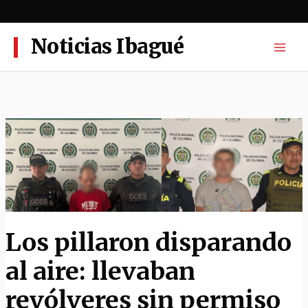
Ir
al
contenido
Noticias Ibagué
Los pillaron disparando
al aire: llevaban
revólveres sin permiso