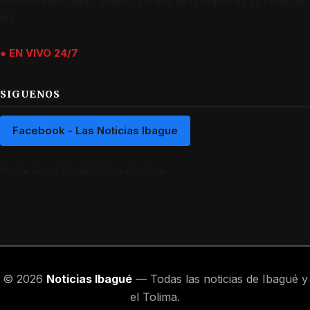
Noticias verificadas, análisis y la voz de la región las 24 horas del
día.
● EN VIVO 24/7
SIGUENOS
Facebook - Las Noticias Ibague
Recibe las noticias del Tolima al instante.
© 2026
Noticias Ibagué
— Todas las noticias de Ibagué y
el Tolima.