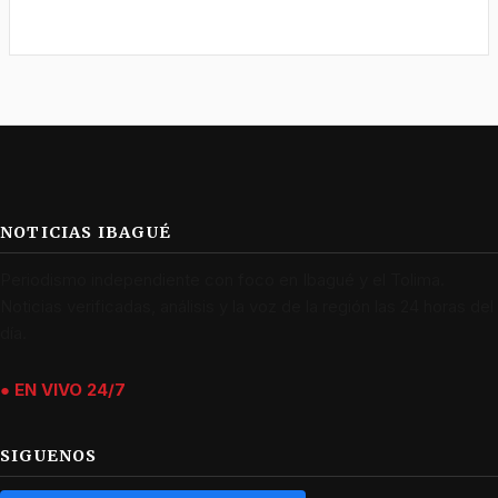
NOTICIAS IBAGUÉ
Periodismo independiente con foco en Ibagué y el Tolima.
Noticias verificadas, análisis y la voz de la región las 24 horas del
día.
● EN VIVO 24/7
SIGUENOS