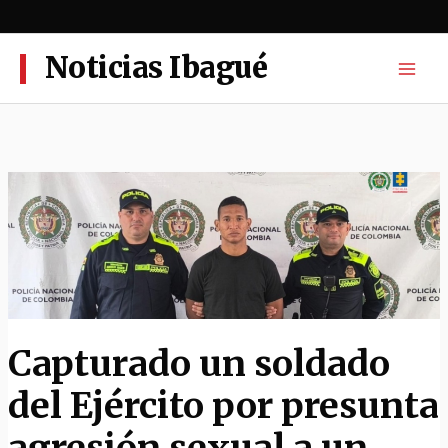
Ir
al
contenido
Noticias Ibagué
Capturado un soldado
del Ejército por presunta
agresión sexual a un