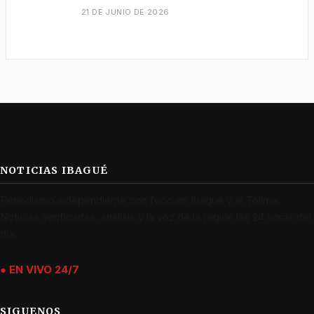
21 DE JUNIO DE 2026
NOTICIAS IBAGUÉ
Periodismo independiente con foco en Ibagué y el Tolima.
Noticias verificadas, análisis y la voz de la región las 24 horas del
día.
● EN VIVO 24/7
SIGUENOS