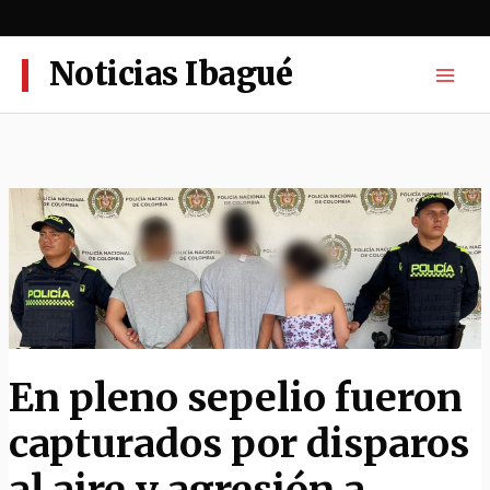
Ir
al
contenido
Noticias Ibagué
En pleno sepelio fueron
capturados por disparos
al aire y agresión a