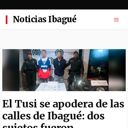
Ir
al
contenido
Noticias Ibagué
El Tusi se apodera de las
calles de Ibagué: dos
sujetos fueron