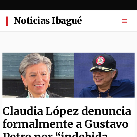
Ir
al
contenido
Noticias Ibagué
Claudia López denuncia
formalmente a Gustavo
Petro por “indebida