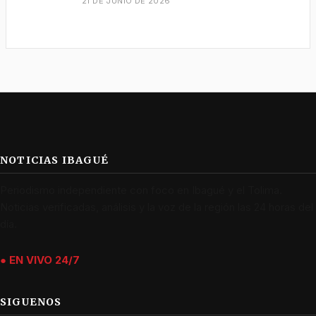
21 DE JUNIO DE 2026
NOTICIAS IBAGUÉ
Periodismo independiente con foco en Ibagué y el Tolima.
Noticias verificadas, análisis y la voz de la región las 24 horas del
día.
● EN VIVO 24/7
SIGUENOS