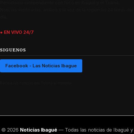
Periodismo independiente con foco en Ibagué y el Tolima.
Noticias verificadas, análisis y la voz de la región las 24 horas del
día.
● EN VIVO 24/7
SIGUENOS
Facebook - Las Noticias Ibague
Recibe las noticias del Tolima al instante.
© 2026
Noticias Ibagué
— Todas las noticias de Ibagué y