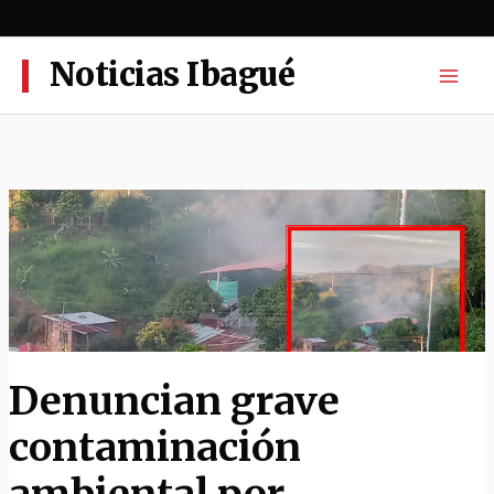
Ir
al
contenido
Noticias Ibagué
Denuncian grave
contaminación
ambiental por