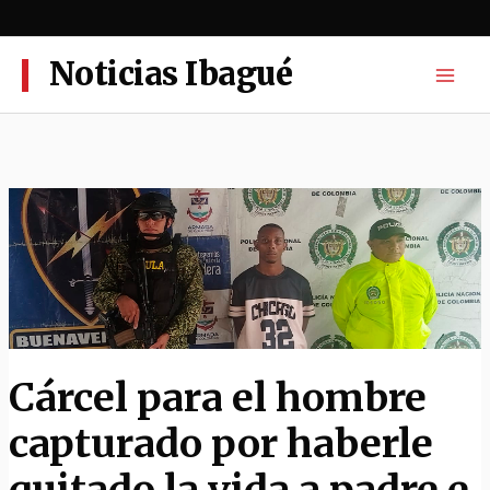
Ir
al
contenido
Noticias Ibagué
Cárcel para el hombre
capturado por haberle
quitado la vida a padre e