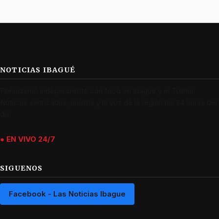
NOTICIAS IBAGUÉ
Periodismo independiente con foco en Ibagué y el Tolima.
Noticias verificadas, análisis y la voz de la región las 24 horas del
día.
● EN VIVO 24/7
SIGUENOS
Facebook - Las Noticias Ibague