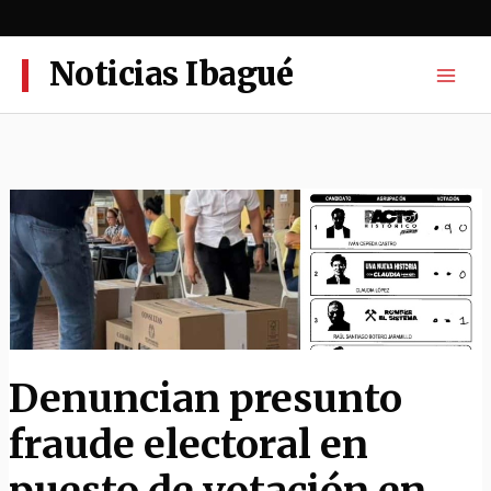
Ir
al
contenido
Noticias Ibagué
Denuncian presunto
fraude electoral en
puesto de votación en