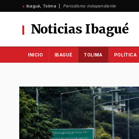
Ir
●
Ibagué, Tolima |
Periodismo independiente
al
contenido
Noticias Ibagué
INICIO
IBAGUÉ
TOLIMA
POLÍTICA