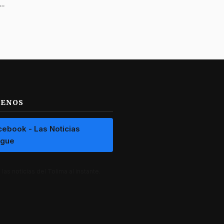
sta se encuentra en cuidados intensivos tras quedar debajo de una buseta en Ibagué
UENOS
cebook - Las Noticias
ague
las noticias del Tolima al instante.