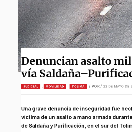
Denuncian asalto mill
vía Saldaña–Purifica
,
,
/ POR
/
22 DE MAYO DE 
JUDICIAL
MOVILIDAD
TOLIMA
Una grave denuncia de inseguridad fue hecha pública por una familia que asegura haber sido
víctima de un asalto a mano armada durante
de Saldaña y Purificación, en el sur del Toli