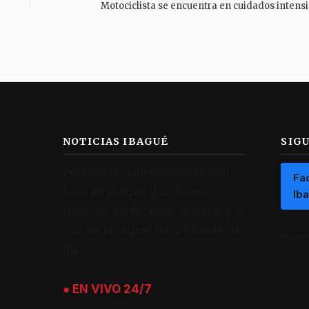
Motocicli
NOTICIAS IBAGUÉ
SIG
Periodismo independiente con
Fa
foco en Ibagué y el Tolima.
Ib
Noticias verificadas, análisis y la
voz de la región las 24 horas del
Recibe 
día.
● EN VIVO 24/7