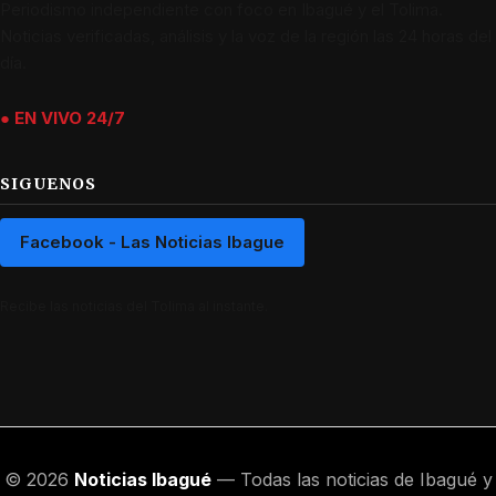
Periodismo independiente con foco en Ibagué y el Tolima.
Noticias verificadas, análisis y la voz de la región las 24 horas del
día.
● EN VIVO 24/7
SIGUENOS
Facebook - Las Noticias Ibague
Recibe las noticias del Tolima al instante.
© 2026
Noticias Ibagué
— Todas las noticias de Ibagué y