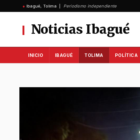
Ir
●
Ibagué, Tolima |
Periodismo independiente
al
contenido
Noticias Ibagué
INICIO
IBAGUÉ
TOLIMA
POLÍTICA