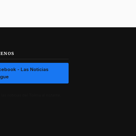
UENOS
cebook - Las Noticias
ague
las noticias del Tolima al instante.