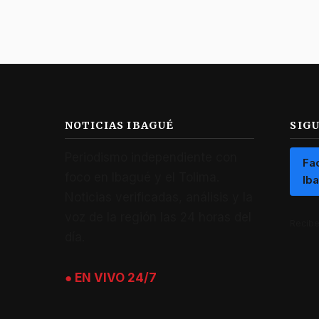
NOTICIAS IBAGUÉ
SIG
Periodismo independiente con
Fa
foco en Ibagué y el Tolima.
Ib
Noticias verificadas, análisis y la
voz de la región las 24 horas del
Recibe 
día.
● EN VIVO 24/7