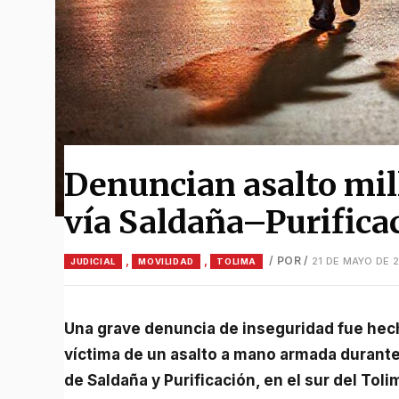
Denuncian asalto mill
vía Saldaña–Purifica
,
,
/ POR
/
21 DE MAYO DE 
JUDICIAL
MOVILIDAD
TOLIMA
Una grave denuncia de inseguridad fue hecha pública por una familia que asegura haber sido
víctima de un asalto a mano armada durante
de Saldaña y Purificación, en el sur del Toli