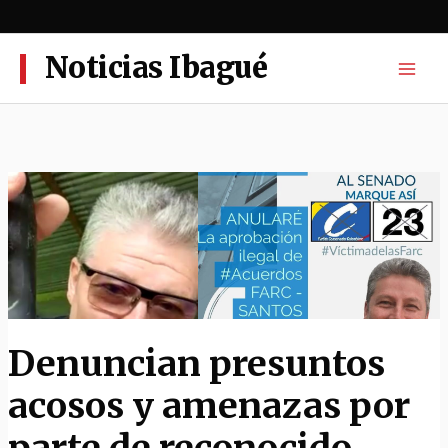
Ir
al
contenido
Noticias Ibagué
Denuncian presuntos
acosos y amenazas por
parte de reconocido