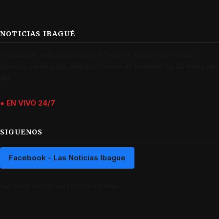
NOTICIAS IBAGUÉ
Periodismo independiente con foco en Ibagué y el Tolima.
Noticias verificadas, análisis y la voz de la región las 24 horas del
día.
● EN VIVO 24/7
SIGUENOS
Facebook - Las Noticias Ibague
Recibe las noticias del Tolima al instante.