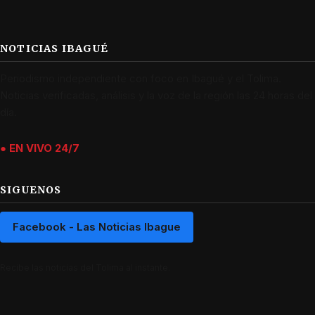
NOTICIAS IBAGUÉ
Periodismo independiente con foco en Ibagué y el Tolima.
Noticias verificadas, análisis y la voz de la región las 24 horas del
día.
● EN VIVO 24/7
SIGUENOS
Facebook - Las Noticias Ibague
Recibe las noticias del Tolima al instante.