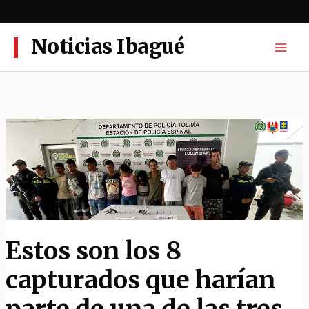
Ir
al
contenido
Noticias Ibagué
Estos son los 8
capturados que harían
parte de una de las tres