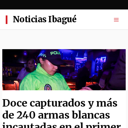
Ir
al
contenido
Noticias Ibagué
Doce capturados y más
de 240 armas blancas
incautadas en el primer