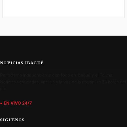
NOTICIAS IBAGUÉ
Periodismo independiente con foco en Ibagué y el Tolima.
Noticias verificadas, análisis y la voz de la región las 24 horas del
día.
● EN VIVO 24/7
SIGUENOS