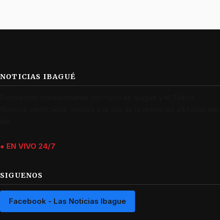
NOTICIAS IBAGUÉ
Periodismo independiente con foco en Ibagué y el Tolima.
Noticias verificadas, análisis y la voz de la región las 24 horas del
día.
● EN VIVO 24/7
SIGUENOS
Facebook - Las Noticias Ibague