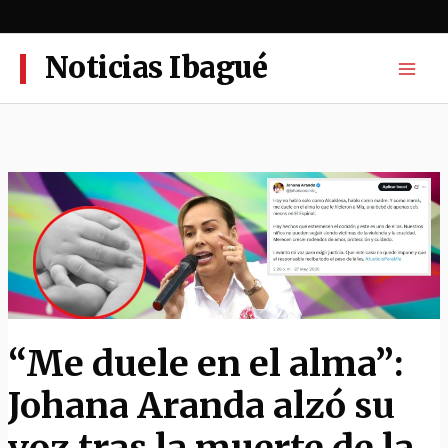
Ir
al
contenido
Noticias Ibagué
“Me duele en el alma”:
Johana Aranda alzó su
voz tras la muerte de la