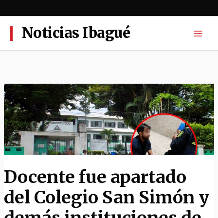
Ir
al
contenido
Noticias Ibagué
Docente fue apartado
del Colegio San Simón y
demás instituciones de