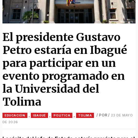
El presidente Gustavo
Petro estaría en Ibagué
para participar en un
evento programado en
la Universidad del
Tolima
,
,
,
/ POR
/
23 DE MAYO
EDUCACIÓN
IBAGUÉ
POLÍTICA
TOLIMA
DE 2026