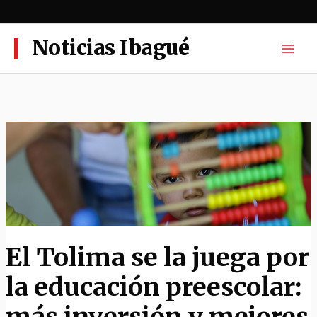
Ir
al
contenido
Noticias Ibagué
El Tolima se la juega por
la educación preescolar:
más inversión y mejores