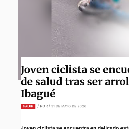
Joven ciclista se enc
de salud tras ser arro
Ibagué
/ POR
/
31 DE MAYO DE 2026
SALUD
Joven ciclista se encuentra en delicado estado de salud tras ser arrollado en la variante de