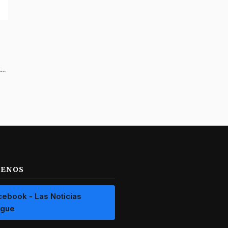
Un hombre borracho, dormido y armado al interior de un carro fue hallado en las últimas horas en Ibagué
UENOS
cebook - Las Noticias
ague