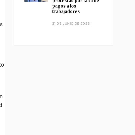
protestas por falta de
pagos a los
trabajadores
es
21 DE JUNIO DE 2026
to
on
d