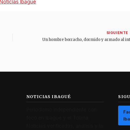
Noticias Ibagué
NOTICIAS IBAGUÉ
SIG
Periodismo independiente con
Fa
foco en Ibagué y el Tolima.
Ib
Noticias verificadas, análisis y la