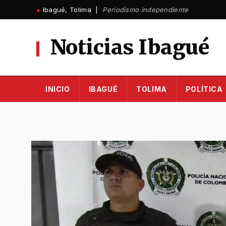
Ir
●
Ibagué, Tolima |
Periodismo independiente
al
contenido
Noticias Ibagué
INICIO
IBAGUÉ
TOLIMA
POLÍTICA