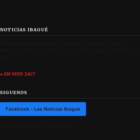
NOTICIAS IBAGUÉ
Periodismo independiente con foco en Ibagué y el Tolima.
Noticias verificadas, análisis y la voz de la región las 24 horas del
día.
● EN VIVO 24/7
SIGUENOS
Facebook - Las Noticias Ibague
Recibe las noticias del Tolima al instante.