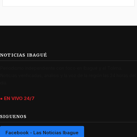
NOTICIAS IBAGUÉ
Periodismo independiente con foco en Ibagué y el Tolima.
Noticias verificadas, análisis y la voz de la región las 24 horas del
día.
● EN VIVO 24/7
SIGUENOS
Facebook - Las Noticias Ibague