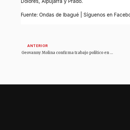
Dolores, Alpujarra y Prado.
Fuente: Ondas de Ibagué | Síguenos en Faceb
Geovanny Molina confirma trabajo político en el Tolima y respalda decisión que tome el barretismo