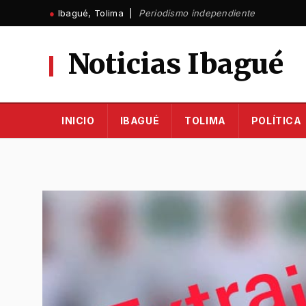
Ir
●
Ibagué, Tolima |
Periodismo independiente
al
contenido
Noticias Ibagué
INICIO
IBAGUÉ
TOLIMA
POLÍTICA