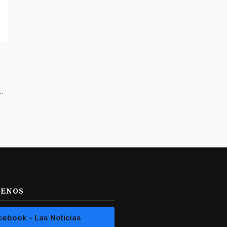
una cadena a una mujer en Alvarado y huyeron hacia Ibagué
UENOS
cebook - Las Noticias