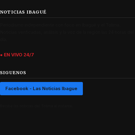
NOTICIAS IBAGUÉ
Periodismo independiente con foco en Ibagué y el Tolima.
Noticias verificadas, análisis y la voz de la región las 24 horas del
día.
● EN VIVO 24/7
SIGUENOS
Facebook - Las Noticias Ibague
Recibe las noticias del Tolima al instante.