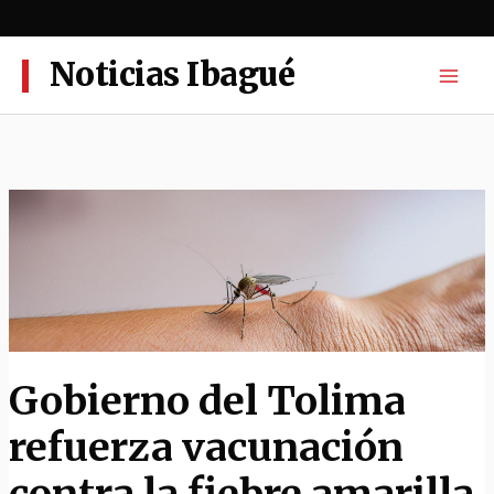
Ir
al
contenido
Noticias Ibagué
Gobierno del Tolima
refuerza vacunación
contra la fiebre amarilla