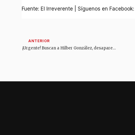
Fuente: El Irreverente | Síguenos en Facebook
¡Urgente! Buscan a Hilber González, desaparecido en Ibagué cuando viajaba hacia Barranquilla