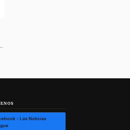
 sujeto que agredió a un perrito con pico de botella en el Tolima
UENOS
cebook - Las Noticias
ague