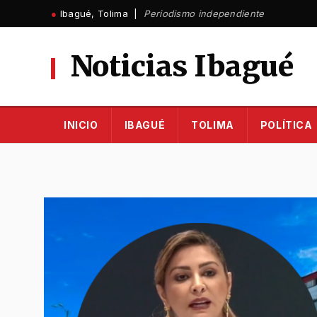
Ir
●
Ibagué, Tolima |
Periodismo independiente
al
contenido
Noticias Ibagué
INICIO
IBAGUÉ
TOLIMA
POLÍTICA