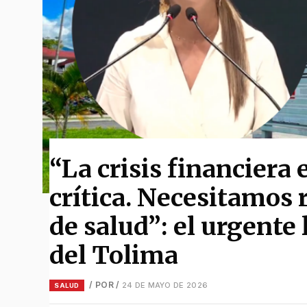
“La crisis financiera 
crítica. Necesitamos 
de salud”: el urgente
del Tolima
/ POR
/
24 DE MAYO DE 2026
SALUD