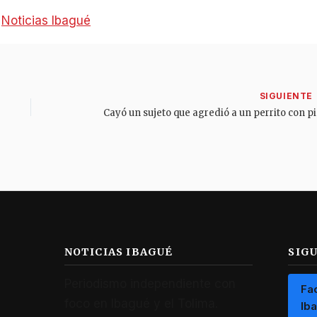
:
Noticias Ibagué
Cayó un
NOTICIAS IBAGUÉ
SIG
Periodismo independiente con
Fa
foco en Ibagué y el Tolima.
Ib