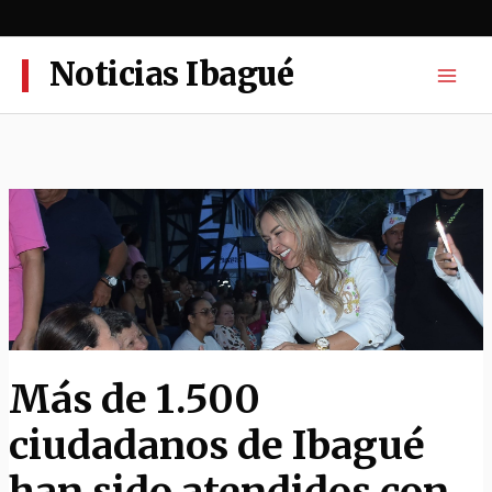
Ir
al
contenido
Noticias Ibagué
Más de 1.500
ciudadanos de Ibagué
han sido atendidos con