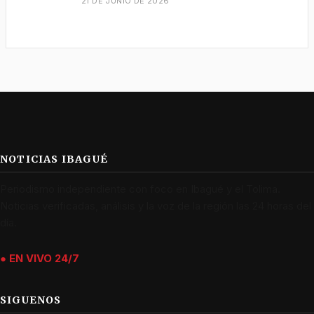
21 DE JUNIO DE 2026
NOTICIAS IBAGUÉ
Periodismo independiente con foco en Ibagué y el Tolima.
Noticias verificadas, análisis y la voz de la región las 24 horas del
día.
● EN VIVO 24/7
SIGUENOS