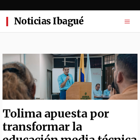
Ir
al
contenido
Noticias Ibagué
Tolima apuesta por
transformar la
educación media técnica