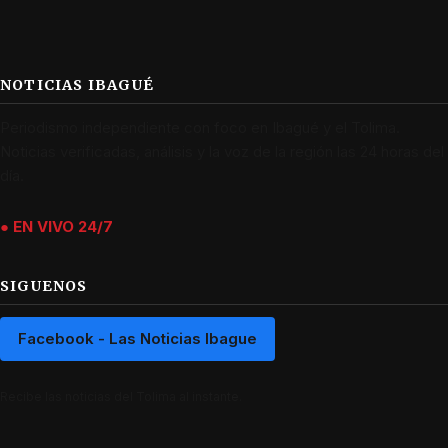
NOTICIAS IBAGUÉ
Periodismo independiente con foco en Ibagué y el Tolima.
Noticias verificadas, análisis y la voz de la región las 24 horas del
día.
● EN VIVO 24/7
SIGUENOS
Facebook - Las Noticias Ibague
Recibe las noticias del Tolima al instante.