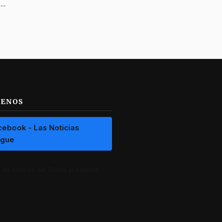
Denuncian asalto millonario con tachuelas en la vía Saldaña–Purificación
UENOS
cebook - Las Noticias
ague
las noticias del Tolima al instante.