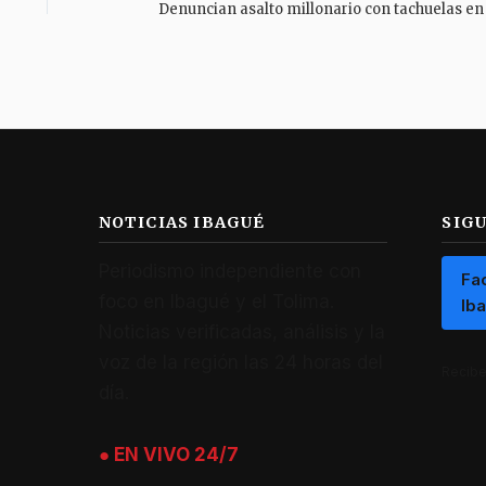
NOTICIAS IBAGUÉ
SIG
Periodismo independiente con
Fa
foco en Ibagué y el Tolima.
Ib
Noticias verificadas, análisis y la
voz de la región las 24 horas del
Recibe 
día.
● EN VIVO 24/7