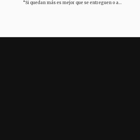
“Si quedan más es mejor que se entreguen o abandonen la región o si no serán abatidos”: Alfredo Bocanegra