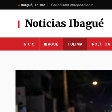
Ir
●
Ibagué, Tolima |
Periodismo independiente
al
contenido
Noticias Ibagué
INICIO
IBAGUÉ
TOLIMA
POLÍTICA