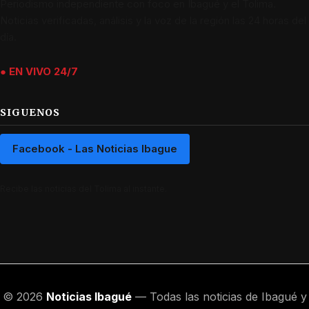
Periodismo independiente con foco en Ibagué y el Tolima.
Noticias verificadas, análisis y la voz de la región las 24 horas del
día.
● EN VIVO 24/7
SIGUENOS
Facebook - Las Noticias Ibague
Recibe las noticias del Tolima al instante.
© 2026
Noticias Ibagué
— Todas las noticias de Ibagué y